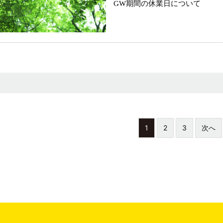
GW期間の休業日について
1
2
3
次へ