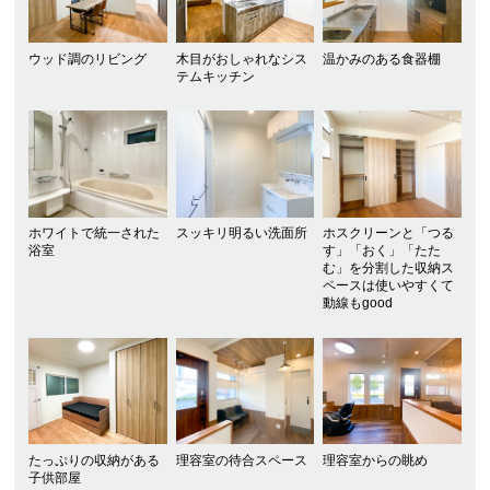
ウッド調のリビング
木目がおしゃれなシス
温かみのある食器棚
テムキッチン
ホワイトで統一された
スッキリ明るい洗面所
ホスクリーンと「つる
浴室
す」「おく」「たた
む」を分割した収納ス
ペースは使いやすくて
動線もgood
たっぷりの収納がある
理容室の待合スペース
理容室からの眺め
子供部屋